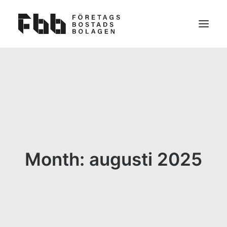
OM OSS
VAD VI VILL
KONTAKT
BLI MEDLEM
NYHETER
Month: augusti 2025
FAQ
VAD ÄR EN FÖRETAGSBOSTAD?
PARTNERS TILL FBB
SEARCH