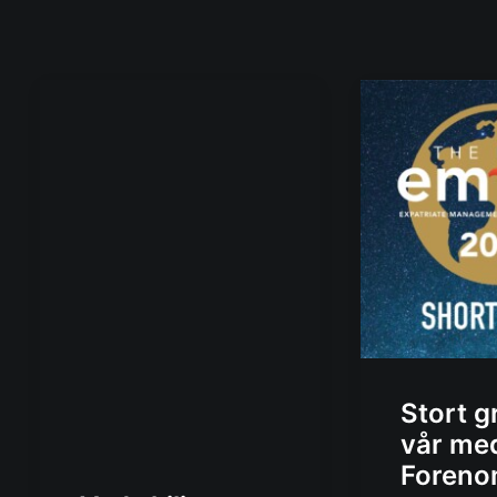
Stort gr
vår me
Foreno