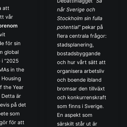
Debattinlägget
”Så
a att
når Sverige och
tt vår
Stockholm sin fulla
orenom
potential”
pekar på
vit
flera centrala frågor:
e för sin
stadsplanering,
m global
bostadsbyggande
– i “2025
och hur vårt sätt att
As in the
organisera arbetsliv
 Housing
och boende ibland
f the Year
bromsar den tillväxt
 Detta är
och konkurrenskraft
evis på det
som finns i Sverige.
bete som
En aspekt som
gör för att
särskilt står ut är