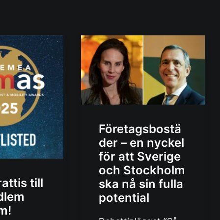
Företagsbostä
der – en nyckel
för att Sverige
och Stockholm
attis till
ska nå sin fulla
dlem
potential
m!