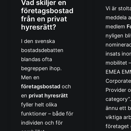
Vad skiljer en
Vi är stolt
företagsbostad
meddela a
från en privat
hyresrätt?
medlem
F
nyligen bli
I den svenska
nominerad
bostadsdebatten
insats ino
blandas ofta
mobilitet 
begreppen ihop.
EMEA EMM
Men en
Corporate
företagsbostad
och
Provider o
en
privat hyresrätt
category”.
fyller helt olika
ännu ett b
funktioner – både för
viktiga ar
individen och för
företaget 