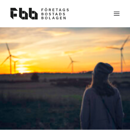
OM OSS
VAD VI VILL
KONTAKT
BLI MEDLEM
NYHETER
FAQ
VAD ÄR EN FÖRETAGSBOSTAD?
PARTNERS TILL FBB
SEARCH