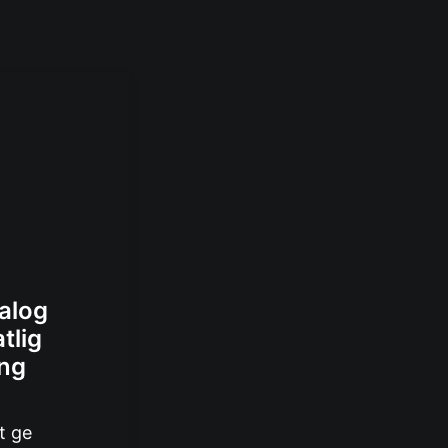
ialog
tlig
ing
t ge