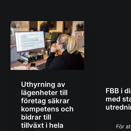
Uthyrning av
FBB i d
lägenheter till
med sta
företag säkrar
utredn
kompetens och
bidrar till
tillväxt i hela
För at