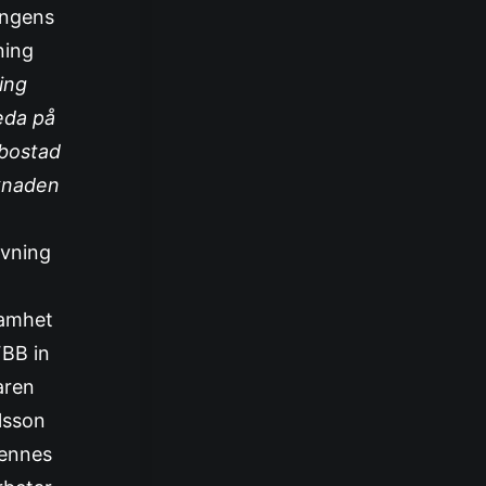
ingens
ning
ing
eda på
bostad
knaden
ivning
amhet
FBB in
aren
lsson
ennes