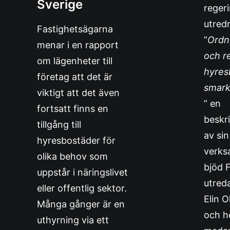
Sverige
reger
utred
Fastighetsägarna
”
Ordn
menar i en rapport
och r
om lägenheter till
hyres
företag att det är
smar
viktigt att det även
” en
fortsatt finns en
beskr
tillgång till
av sin
hyresbostäder för
verks
olika behov som
bjöd 
uppstår i näringslivet
utred
eller offentlig sektor.
Elin O
Många gånger är en
och h
uthyrning via ett