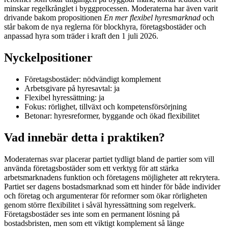
minskar regelkrånglet i byggprocessen. Moderaterna har även varit
drivande bakom propositionen
En mer flexibel hyresmarknad
och
står bakom de nya reglerna för blockhyra, företagsbostäder och
anpassad hyra som träder i kraft den 1 juli 2026.
Nyckelpositioner
Företagsbostäder: nödvändigt komplement
Arbetsgivare på hyresavtal: ja
Flexibel hyressättning: ja
Fokus: rörlighet, tillväxt och kompetensförsörjning
Betonar: hyresreformer, byggande och ökad flexibilitet
Vad innebär detta i praktiken?
Moderaternas svar placerar partiet tydligt bland de partier som vill
använda företagsbostäder som ett verktyg för att stärka
arbetsmarknadens funktion och företagens möjligheter att rekrytera.
Partiet ser dagens bostadsmarknad som ett hinder för både individer
och företag och argumenterar för reformer som ökar rörligheten
genom större flexibilitet i såväl hyressättning som regelverk.
Företagsbostäder ses inte som en permanent lösning på
bostadsbristen, men som ett viktigt komplement så länge