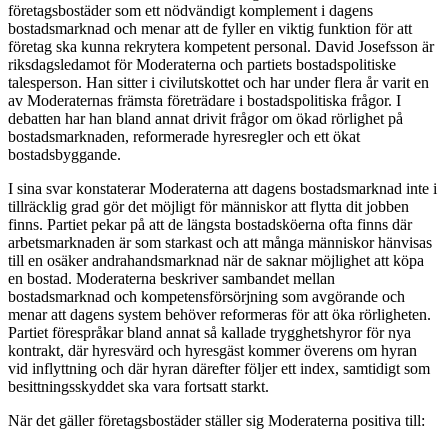
företagsbostäder som ett nödvändigt komplement i dagens
bostadsmarknad och menar att de fyller en viktig funktion för att
företag ska kunna rekrytera kompetent personal. David Josefsson är
riksdagsledamot för Moderaterna och partiets bostadspolitiske
talesperson. Han sitter i civilutskottet och har under flera år varit en
av Moderaternas främsta företrädare i bostadspolitiska frågor. I
debatten har han bland annat drivit frågor om ökad rörlighet på
bostadsmarknaden, reformerade hyresregler och ett ökat
bostadsbyggande.
I sina svar konstaterar Moderaterna att dagens bostadsmarknad inte i
tillräcklig grad gör det möjligt för människor att flytta dit jobben
finns. Partiet pekar på att de längsta bostadsköerna ofta finns där
arbetsmarknaden är som starkast och att många människor hänvisas
till en osäker andrahandsmarknad när de saknar möjlighet att köpa
en bostad. Moderaterna beskriver sambandet mellan
bostadsmarknad och kompetensförsörjning som avgörande och
menar att dagens system behöver reformeras för att öka rörligheten.
Partiet förespråkar bland annat så kallade trygghetshyror för nya
kontrakt, där hyresvärd och hyresgäst kommer överens om hyran
vid inflyttning och där hyran därefter följer ett index, samtidigt som
besittningsskyddet ska vara fortsatt starkt.
När det gäller företagsbostäder ställer sig Moderaterna positiva till: