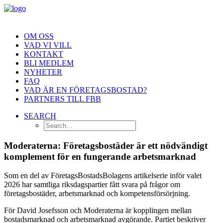
OM OSS
VAD VI VILL
KONTAKT
BLI MEDLEM
NYHETER
FAQ
VAD ÄR EN FÖRETAGSBOSTAD?
PARTNERS TILL FBB
SEARCH
Moderaterna: Företagsbostäder är ett nödvändigt
komplement för en fungerande arbetsmarknad
Som en del av
FöretagsBostadsBolagen
s artikelserie inför valet
2026 har samtliga riksdagspartier fått svara på frågor om
företagsbostäder, arbetsmarknad och kompetensförsörjning.
För
David Josefsson
och
Moderaterna
är kopplingen mellan
bostadsmarknad och arbetsmarknad avgörande. Partiet beskriver