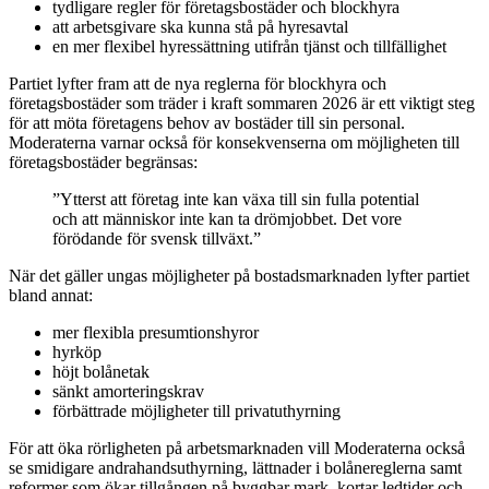
tydligare regler för företagsbostäder och blockhyra
att arbetsgivare ska kunna stå på hyresavtal
en mer flexibel hyressättning utifrån tjänst och tillfällighet
Partiet lyfter fram att de nya reglerna för blockhyra och
företagsbostäder som träder i kraft sommaren 2026 är ett viktigt steg
för att möta företagens behov av bostäder till sin personal.
Moderaterna varnar också för konsekvenserna om möjligheten till
företagsbostäder begränsas:
”Ytterst att företag inte kan växa till sin fulla potential
och att människor inte kan ta drömjobbet. Det vore
förödande för svensk tillväxt.”
När det gäller ungas möjligheter på bostadsmarknaden lyfter partiet
bland annat:
mer flexibla presumtionshyror
hyrköp
höjt bolånetak
sänkt amorteringskrav
förbättrade möjligheter till privatuthyrning
För att öka rörligheten på arbetsmarknaden vill Moderaterna också
se smidigare andrahandsuthyrning, lättnader i bolånereglerna samt
reformer som ökar tillgången på byggbar mark, kortar ledtider och