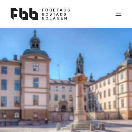
OM OSS
VAD VI VILL
KONTAKT
BLI MEDLEM
NYHETER
FAQ
VAD ÄR EN FÖRETAGSBOSTAD?
PARTNERS TILL FBB
SEARCH