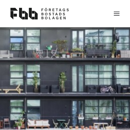
OM OSS
VAD VI VILL
KONTAKT
BLI MEDLEM
NYHETER
FAQ
VAD ÄR EN FÖRETAGSBOSTAD?
PARTNERS TILL FBB
SEARCH