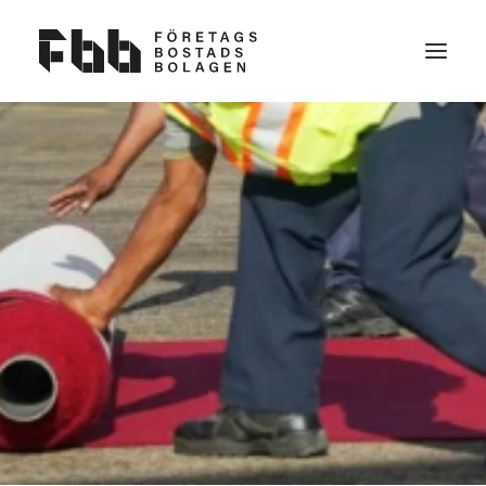
OM OSS
VAD VI VILL
KONTAKT
BLI MEDLEM
NYHETER
FAQ
VAD ÄR EN FÖRETAGSBOSTAD?
PARTNERS TILL FBB
SEARCH