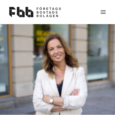
OM OSS
VAD VI VILL
KONTAKT
BLI MEDLEM
NYHETER
FAQ
VAD ÄR EN FÖRETAGSBOSTAD?
PARTNERS TILL FBB
SEARCH